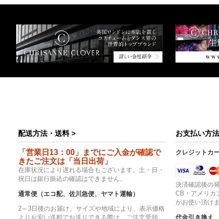
配送方法・送料 >
お支払い方法
「営業日13：00」までにご入金が確認で
クレジットカ
きたご注文は「当日出荷」
在庫状況により遅れる場合もございます。土・日・
祝日は銀行振込の確認はできません。
決済確認後の発
CB・アメリカ
通常便（エコ配、佐川急便、ヤマト運輸）
がお使い頂け
2～3日後のお届け。サイズや地域により、表示価格
代金引き換え
よりお安い送料でお送りできる際は、ご注文受領