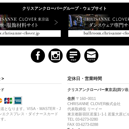
クリスアンクローバーグループ・ウェブサイト
 >
定休日・営業時間
ード
クリスアンクローバー東京店(四ツ谷
住所
〒160ｰ0011
CHRISANNE CLOVER株式会社
送となります。VISA・MASTER・J
代表取締役 リーイー
ンエクスプレス・ダイナースカード
東京都新宿区若葉1ｰ1-1 若葉大原ビル
ます。
TEL 03-6273-0280
FAX 03-6273-0288