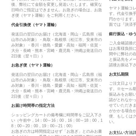
後、弊社にて金額を変更し発送いたします。確実な
ヤマト運輸コ
日時のご指定はできません。お急ぎの場合は、お急
す。代金引換手
ぎ便（ヤマト運輸）をご利用ください。
円かかります
面では『決済
代金引換便（ヤマト運輸）
銀行振込・ゆ
発送日の翌日のお届け（北海道・岡山・広島県（福
山市のみ対象）・鳥取・島根県（松江市、安来市の
ご入金確認後
み対象）・香川・徳島・愛媛・高知・福岡・佐賀・
はお客様負担
大分・長崎・熊本・宮崎・鹿児島・沖縄は発送日の
間中に弊社の
2日後（翌々日））
と振込先をメ
認後お振込下
お急ぎ便（ヤマト運輸）
お支払期限
発送日の翌日のお届け（北海道・岡山・広島県（福
山市のみ対象）・鳥取・島根県（松江市、安来市の
ご注文日より
み対象）・香川・徳島・愛媛・高知・福岡・佐賀・
す。※セール
大分・長崎・熊本・宮崎・鹿児島・沖縄は発送日の
振込みをお願
2日後（翌々日））
認がとれなか
せていただきま
お届け時間帯の指定方法
がかかる場合
ショッピングカートの備考欄に時間帯をご記入下さ
便、もしくは
い（午前中，14：00～16：00，16：00～18：00，1
い。
8：00～20：00，19：00～21：00）
お急ぎの方は時間指定はせず「お急ぎ」とのみお書
お支払い方法詳