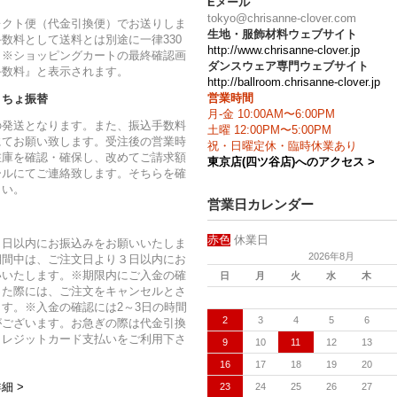
Eメール
tokyo@chrisanne-clover.com
レクト便（代金引換便）でお送りしま
生地・服飾材料ウェブサイト
数料として送料とは別途に一律330
http://www.chrisanne-clover.jp
。※ショッピングカートの最終確認画
ダンスウェア専門ウェブサイト
手数料』と表示されます。
http://ballroom.chrisanne-clover.jp
営業時間
うちょ振替
月-金 10:00AM〜6:00PM
の発送となります。また、振込手数料
土曜 12:00PM〜5:00PM
にてお願い致します。受注後の営業時
祝・日曜定休・臨時休業あり
在庫を確認・確保し、改めてご請求額
東京店(四ツ谷店)へのアクセス >
ールにてご連絡致します。そちらを確
さい。
営業日カレンダー
赤色
休業日
７日以内にお振込みをお願いいたしま
2026年8月
期間中は、ご注文日より３日以内にお
いいたします。※期限内にご入金の確
日
月
火
水
木
った際には、ご注文をキャンセルとさ
す。※入金の確認には2～3日の時間
2
3
4
5
6
がございます。お急ぎの際は代金引換
クレジットカード支払いをご利用下さ
9
10
11
12
13
16
17
18
19
20
23
24
25
26
27
細 >