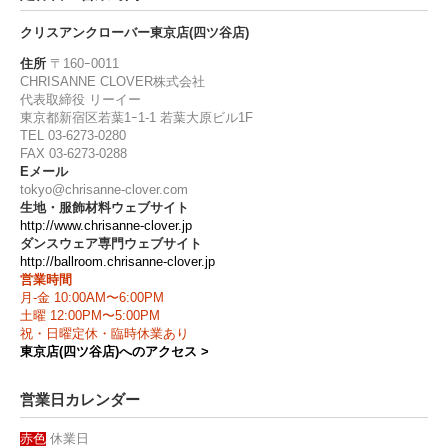
クリスアンクローバー東京店(四ツ谷店)
住所
〒160ｰ0011
CHRISANNE CLOVER株式会社
代表取締役 リーイー
東京都新宿区若葉1ｰ1-1 若葉大原ビル1F
TEL 03-6273-0280
FAX 03-6273-0288
Eメール
tokyo@chrisanne-clover.com
生地・服飾材料ウェブサイト
http://www.chrisanne-clover.jp
ダンスウェア専門ウェブサイト
http://ballroom.chrisanne-clover.jp
営業時間
月-金 10:00AM〜6:00PM
土曜 12:00PM〜5:00PM
祝・日曜定休・臨時休業あり
東京店(四ツ谷店)へのアクセス >
営業日カレンダー
赤色
休業日