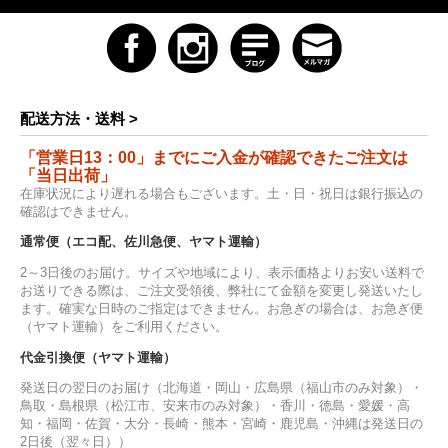
配送方法・送料 >
「営業日13：00」までにご入金が確認できたご注文は
「当日出荷」
在庫状況により遅れる場合もございます。土・日・祝日は銀行振込の
確認はできません。
通常便（エコ配、佐川急便、ヤマト運輸）
2～3日後のお届け。サイズや地域により、表示価格よりお安い送料で
お送りできる際は、ご注文受領後、弊社にて金額を変更し発送いたし
ます。確実な日時のご指定はできません。お急ぎの場合は、お急ぎ便
（ヤマト運輸）をご利用ください。
代金引換便（ヤマト運輸）
発送日の翌日のお届け（北海道・岡山・広島県（福山市のみ対象）・
鳥取・島根県（松江市、安来市のみ対象）・香川・徳島・愛媛・高
知・福岡・佐賀・大分・長崎・熊本・宮崎・鹿児島・沖縄は発送日の
2日後（翌々日））