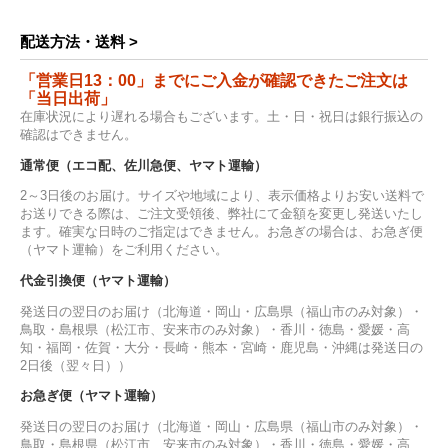
配送方法・送料 >
「営業日13：00」までにご入金が確認できたご注文は
「当日出荷」
在庫状況により遅れる場合もございます。土・日・祝日は銀行振込の
確認はできません。
通常便（エコ配、佐川急便、ヤマト運輸）
2～3日後のお届け。サイズや地域により、表示価格よりお安い送料で
お送りできる際は、ご注文受領後、弊社にて金額を変更し発送いたし
ます。確実な日時のご指定はできません。お急ぎの場合は、お急ぎ便
（ヤマト運輸）をご利用ください。
代金引換便（ヤマト運輸）
発送日の翌日のお届け（北海道・岡山・広島県（福山市のみ対象）・
鳥取・島根県（松江市、安来市のみ対象）・香川・徳島・愛媛・高
知・福岡・佐賀・大分・長崎・熊本・宮崎・鹿児島・沖縄は発送日の
2日後（翌々日））
お急ぎ便（ヤマト運輸）
発送日の翌日のお届け（北海道・岡山・広島県（福山市のみ対象）・
鳥取・島根県（松江市、安来市のみ対象）・香川・徳島・愛媛・高