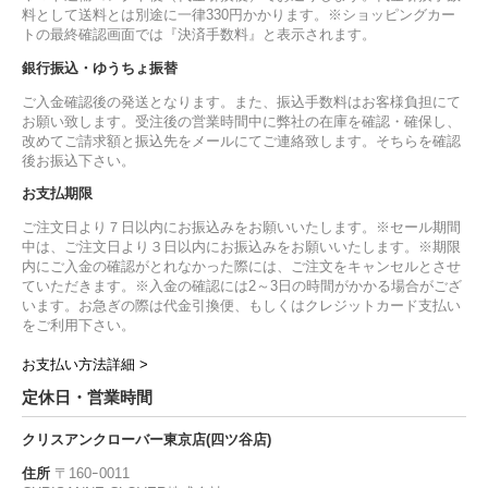
料として送料とは別途に一律330円かかります。※ショッピングカー
トの最終確認画面では『決済手数料』と表示されます。
銀行振込・ゆうちょ振替
ご入金確認後の発送となります。また、振込手数料はお客様負担にて
お願い致します。受注後の営業時間中に弊社の在庫を確認・確保し、
改めてご請求額と振込先をメールにてご連絡致します。そちらを確認
後お振込下さい。
お支払期限
ご注文日より７日以内にお振込みをお願いいたします。※セール期間
中は、ご注文日より３日以内にお振込みをお願いいたします。※期限
内にご入金の確認がとれなかった際には、ご注文をキャンセルとさせ
ていただきます。※入金の確認には2～3日の時間がかかる場合がござ
います。お急ぎの際は代金引換便、もしくはクレジットカード支払い
をご利用下さい。
お支払い方法詳細 >
定休日・営業時間
クリスアンクローバー東京店(四ツ谷店)
住所
〒160ｰ0011