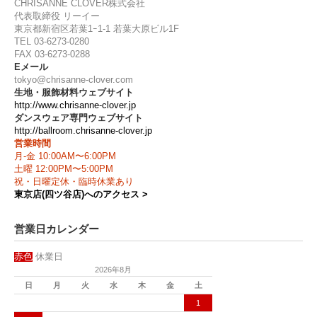
CHRISANNE CLOVER株式会社
代表取締役 リーイー
東京都新宿区若葉1ｰ1-1 若葉大原ビル1F
TEL 03-6273-0280
FAX 03-6273-0288
Eメール
tokyo@chrisanne-clover.com
生地・服飾材料ウェブサイト
http://www.chrisanne-clover.jp
ダンスウェア専門ウェブサイト
http://ballroom.chrisanne-clover.jp
営業時間
月-金 10:00AM〜6:00PM
土曜 12:00PM〜5:00PM
祝・日曜定休・臨時休業あり
東京店(四ツ谷店)へのアクセス >
営業日カレンダー
赤色
休業日
2026年8月
日
月
火
水
木
金
土
1