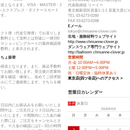
送となります。VISA・MASTER・J
代表取締役 リーイー
ンエクスプレス・ダイナースカード
東京都新宿区若葉1ｰ1-1 若葉大原ビル
ます。
TEL 03-6273-0280
FAX 03-6273-0288
Eメール
tokyo@chrisanne-clover.com
レクト便（代金引換便）でお送りしま
生地・服飾材料ウェブサイト
数料として送料とは別途に一律330
http://www.chrisanne-clover.jp
。※ショッピングカートの最終確認画
ダンスウェア専門ウェブサイト
手数料』と表示されます。
http://ballroom.chrisanne-clover.jp
営業時間
うちょ振替
月-金 10:00AM〜6:00PM
の発送となります。また、振込手数料
土曜 12:00PM〜5:00PM
にてお願い致します。受注後の営業時
祝・日曜定休・臨時休業あり
在庫を確認・確保し、改めてご請求額
東京店(四ツ谷店)へのアクセス >
ールにてご連絡致します。そちらを確
さい。
営業日カレンダー
赤色
休業日
７日以内にお振込みをお願いいたしま
2026年8月
期間中は、ご注文日より３日以内にお
いいたします。※期限内にご入金の確
日
月
火
水
木
った際には、ご注文をキャンセルとさ
す。※入金の確認には2～3日の時間
2
3
4
5
6