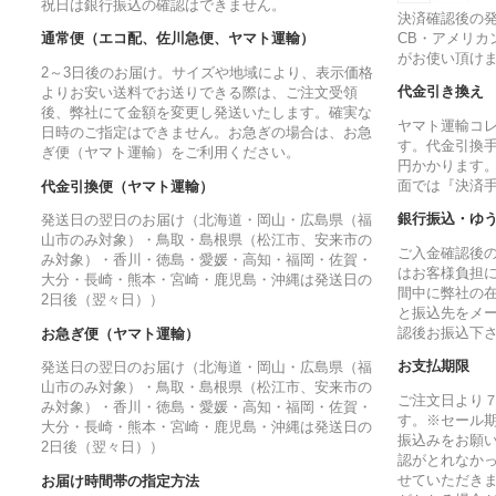
祝日は銀行振込の確認はできません。
決済確認後の発
CB・アメリカ
通常便（エコ配、佐川急便、ヤマト運輸）
がお使い頂け
2～3日後のお届け。サイズや地域により、表示価格
代金引き換え
よりお安い送料でお送りできる際は、ご注文受領
後、弊社にて金額を変更し発送いたします。確実な
ヤマト運輸コ
日時のご指定はできません。お急ぎの場合は、お急
す。代金引換手
ぎ便（ヤマト運輸）をご利用ください。
円かかります
面では『決済
代金引換便（ヤマト運輸）
銀行振込・ゆ
発送日の翌日のお届け（北海道・岡山・広島県（福
山市のみ対象）・鳥取・島根県（松江市、安来市の
ご入金確認後
み対象）・香川・徳島・愛媛・高知・福岡・佐賀・
はお客様負担
大分・長崎・熊本・宮崎・鹿児島・沖縄は発送日の
間中に弊社の
2日後（翌々日））
と振込先をメ
認後お振込下
お急ぎ便（ヤマト運輸）
お支払期限
発送日の翌日のお届け（北海道・岡山・広島県（福
山市のみ対象）・鳥取・島根県（松江市、安来市の
ご注文日より
み対象）・香川・徳島・愛媛・高知・福岡・佐賀・
す。※セール
大分・長崎・熊本・宮崎・鹿児島・沖縄は発送日の
振込みをお願
2日後（翌々日））
認がとれなか
せていただきま
お届け時間帯の指定方法