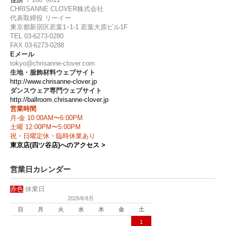
CHRISANNE CLOVER株式会社
代表取締役 リーイー
東京都新宿区若葉1ｰ1-1 若葉大原ビル1F
TEL 03-6273-0280
FAX 03-6273-0288
Eメール
tokyo@chrisanne-clover.com
生地・服飾材料ウェブサイト
http://www.chrisanne-clover.jp
ダンスウェア専門ウェブサイト
http://ballroom.chrisanne-clover.jp
営業時間
月-金 10:00AM〜6:00PM
土曜 12:00PM〜5:00PM
祝・日曜定休・臨時休業あり
東京店(四ツ谷店)へのアクセス >
営業日カレンダー
赤色
休業日
2026年8月
日
月
火
水
木
金
土
1