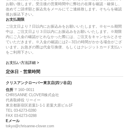
お願い致します。受注後の営業時間中に弊社の在庫を確認・確保し、
改めてご請求額と振込先をメールにてご連絡致します。そちらを確認
後お振込下さい。
お支払期限
ご注文日より７日以内にお振込みをお願いいたします。※セール期間
中は、ご注文日より３日以内にお振込みをお願いいたします。※期限
内にご入金の確認がとれなかった際には、ご注文をキャンセルとさせ
ていただきます。※入金の確認には2～3日の時間がかかる場合がござ
います。お急ぎの際は代金引換便、もしくはクレジットカード支払い
をご利用下さい。
お支払い方法詳細 >
定休日・営業時間
クリスアンクローバー東京店(四ツ谷店)
住所
〒160ｰ0011
CHRISANNE CLOVER株式会社
代表取締役 リーイー
東京都新宿区若葉1ｰ1-1 若葉大原ビル1F
TEL 03-6273-0280
FAX 03-6273-0288
Eメール
tokyo@chrisanne-clover.com