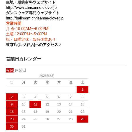
生地・服飾材料ウェブサイト
http://www.chrisanne-clover.jp
ダンスウェア専門ウェブサイト
http://ballroom.chrisanne-clover.jp
営業時間
月-金 10:00AM〜6:00PM
土曜 12:00PM〜5:00PM
祝・日曜定休・臨時休業あり
東京店(四ツ谷店)へのアクセス >
営業日カレンダー
赤色
休業日
2026年8月
日
月
火
水
木
金
土
1
2
3
4
5
6
7
8
9
10
11
12
13
14
15
16
17
18
19
20
21
22
23
24
25
26
27
28
29
30
31