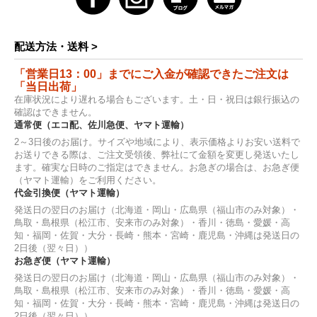
配送方法・送料 >
「営業日13：00」までにご入金が確認できたご注文は
「当日出荷」
在庫状況により遅れる場合もございます。土・日・祝日は銀行振込の
確認はできません。
通常便（エコ配、佐川急便、ヤマト運輸）
2～3日後のお届け。サイズや地域により、表示価格よりお安い送料で
お送りできる際は、ご注文受領後、弊社にて金額を変更し発送いたし
ます。確実な日時のご指定はできません。お急ぎの場合は、お急ぎ便
（ヤマト運輸）をご利用ください。
代金引換便（ヤマト運輸）
発送日の翌日のお届け（北海道・岡山・広島県（福山市のみ対象）・
鳥取・島根県（松江市、安来市のみ対象）・香川・徳島・愛媛・高
知・福岡・佐賀・大分・長崎・熊本・宮崎・鹿児島・沖縄は発送日の
2日後（翌々日））
お急ぎ便（ヤマト運輸）
発送日の翌日のお届け（北海道・岡山・広島県（福山市のみ対象）・
鳥取・島根県（松江市、安来市のみ対象）・香川・徳島・愛媛・高
知・福岡・佐賀・大分・長崎・熊本・宮崎・鹿児島・沖縄は発送日の
2日後（翌々日））