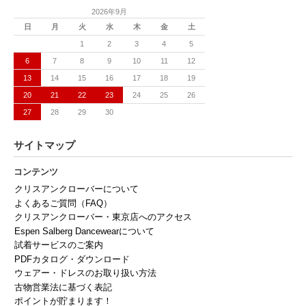
2026年9月
日
月
火
水
木
金
土
1
2
3
4
5
6
7
8
9
10
11
12
13
14
15
16
17
18
19
20
21
22
23
24
25
26
27
28
29
30
サイトマップ
コンテンツ
クリスアンクローバーについて
よくあるご質問（FAQ）
クリスアンクローバー・東京店へのアクセス
Espen Salberg Dancewearについて
試着サービスのご案内
PDFカタログ・ダウンロード
ウェアー・ドレスのお取り扱い方法
古物営業法に基づく表記
ポイントが貯まります！