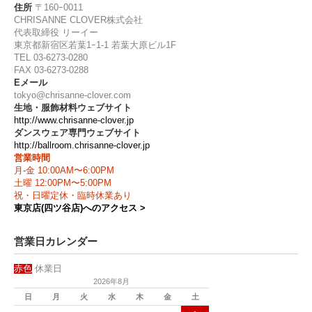
住所
〒160ｰ0011
CHRISANNE CLOVER株式会社
代表取締役 リーイー
東京都新宿区若葉1ｰ1-1 若葉大原ビル1F
TEL 03-6273-0280
FAX 03-6273-0288
Eメール
tokyo@chrisanne-clover.com
生地・服飾材料ウェブサイト
http://www.chrisanne-clover.jp
ダンスウェア専門ウェブサイト
http://ballroom.chrisanne-clover.jp
営業時間
月-金 10:00AM〜6:00PM
土曜 12:00PM〜5:00PM
祝・日曜定休・臨時休業あり
東京店(四ツ谷店)へのアクセス >
営業日カレンダー
赤色
休業日
2026年8月
日
月
火
水
木
金
土