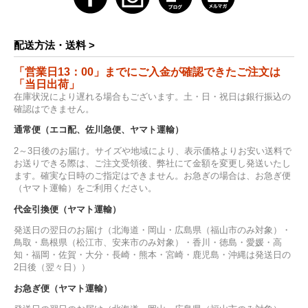
配送方法・送料 >
「営業日13：00」までにご入金が確認できたご注文は
「当日出荷」
在庫状況により遅れる場合もございます。土・日・祝日は銀行振込の
確認はできません。
通常便（エコ配、佐川急便、ヤマト運輸）
2～3日後のお届け。サイズや地域により、表示価格よりお安い送料で
お送りできる際は、ご注文受領後、弊社にて金額を変更し発送いたし
ます。確実な日時のご指定はできません。お急ぎの場合は、お急ぎ便
（ヤマト運輸）をご利用ください。
代金引換便（ヤマト運輸）
発送日の翌日のお届け（北海道・岡山・広島県（福山市のみ対象）・
鳥取・島根県（松江市、安来市のみ対象）・香川・徳島・愛媛・高
知・福岡・佐賀・大分・長崎・熊本・宮崎・鹿児島・沖縄は発送日の
2日後（翌々日））
お急ぎ便（ヤマト運輸）