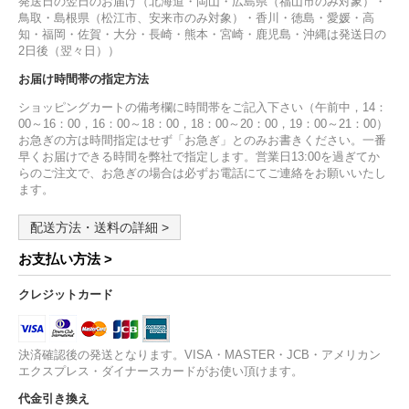
発送日の翌日のお届け（北海道・岡山・広島県（福山市のみ対象）・
鳥取・島根県（松江市、安来市のみ対象）・香川・徳島・愛媛・高
知・福岡・佐賀・大分・長崎・熊本・宮崎・鹿児島・沖縄は発送日の
2日後（翌々日））
お届け時間帯の指定方法
ショッピングカートの備考欄に時間帯をご記入下さい（午前中，14：
00～16：00，16：00～18：00，18：00～20：00，19：00～21：00）
お急ぎの方は時間指定はせず「お急ぎ」とのみお書きください。一番
早くお届けできる時間を弊社で指定します。営業日13:00を過ぎてか
らのご注文で、お急ぎの場合は必ずお電話にてご連絡をお願いいたし
ます。
配送方法・送料の詳細 >
お支払い方法 >
クレジットカード
決済確認後の発送となります。VISA・MASTER・JCB・アメリカン
エクスプレス・ダイナースカードがお使い頂けます。
代金引き換え