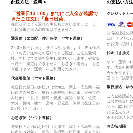
配送方法・送料 >
お支払い方法
「営業日13：00」までにご入金が確認で
クレジットカ
きたご注文は「当日出荷」
在庫状況により遅れる場合もございます。土・日・
祝日は銀行振込の確認はできません。
決済確認後の発
CB・アメリカ
通常便（エコ配、佐川急便、ヤマト運輸）
がお使い頂け
2～3日後のお届け。サイズや地域により、表示価格
代金引き換え
よりお安い送料でお送りできる際は、ご注文受領
後、弊社にて金額を変更し発送いたします。確実な
ヤマト運輸コ
日時のご指定はできません。お急ぎの場合は、お急
す。代金引換手
ぎ便（ヤマト運輸）をご利用ください。
円かかります
面では『決済
代金引換便（ヤマト運輸）
銀行振込・ゆ
発送日の翌日のお届け（北海道・岡山・広島県（福
山市のみ対象）・鳥取・島根県（松江市、安来市の
ご入金確認後
み対象）・香川・徳島・愛媛・高知・福岡・佐賀・
はお客様負担
大分・長崎・熊本・宮崎・鹿児島・沖縄は発送日の
間中に弊社の
2日後（翌々日））
と振込先をメ
認後お振込下
お急ぎ便（ヤマト運輸）
お支払期限
発送日の翌日のお届け（北海道・岡山・広島県（福
山市のみ対象）・鳥取・島根県（松江市、安来市の