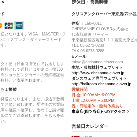
 >
定休日・営業時間
ード
クリスアンクローバー東京店(四ツ谷
住所
〒160ｰ0011
CHRISANNE CLOVER株式会社
送となります。VISA・MASTER・J
代表取締役 リーイー
ンエクスプレス・ダイナースカード
東京都新宿区若葉1ｰ1-1 若葉大原ビル
ます。
TEL 03-6273-0280
FAX 03-6273-0288
Eメール
tokyo@chrisanne-clover.com
レクト便（代金引換便）でお送りしま
生地・服飾材料ウェブサイト
数料として送料とは別途に一律330
http://www.chrisanne-clover.jp
。※ショッピングカートの最終確認画
ダンスウェア専門ウェブサイト
手数料』と表示されます。
http://ballroom.chrisanne-clover.jp
営業時間
うちょ振替
月-金 10:00AM〜6:00PM
の発送となります。また、振込手数料
土曜 12:00PM〜5:00PM
にてお願い致します。受注後の営業時
祝・日曜定休・臨時休業あり
在庫を確認・確保し、改めてご請求額
東京店(四ツ谷店)へのアクセス >
ールにてご連絡致します。そちらを確
さい。
営業日カレンダー