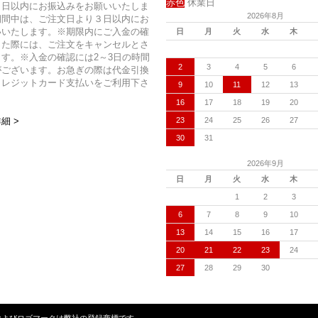
赤色
休業日
７日以内にお振込みをお願いいたしま
2026年8月
期間中は、ご注文日より３日以内にお
いいたします。※期限内にご入金の確
日
月
火
水
木
った際には、ご注文をキャンセルとさ
す。※入金の確認には2～3日の時間
2
3
4
5
6
がございます。お急ぎの際は代金引換
クレジットカード支払いをご利用下さ
9
10
11
12
13
16
17
18
19
20
23
24
25
26
27
細 >
30
31
2026年9月
日
月
火
水
木
1
2
3
6
7
8
9
10
13
14
15
16
17
20
21
22
23
24
27
28
29
30