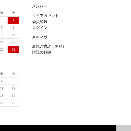
メンバー
金
土
マイアカウント
1
会員登録
7
8
ログイン
14
15
メルマガ
21
22
新規ご購読（無料）
28
29
購読の解除
金
土
4
5
11
12
18
19
25
26