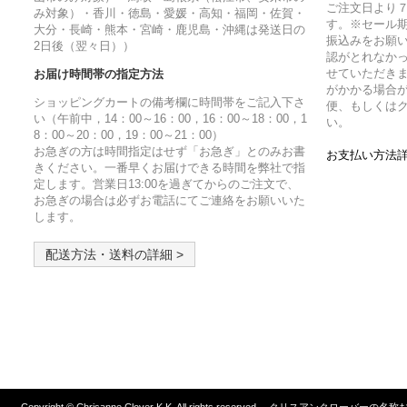
ご注文日より
み対象）・香川・徳島・愛媛・高知・福岡・佐賀・
す。※セール
大分・長崎・熊本・宮崎・鹿児島・沖縄は発送日の
振込みをお願
2日後（翌々日））
認がとれなか
せていただきま
お届け時間帯の指定方法
がかかる場合
ショッピングカートの備考欄に時間帯をご記入下さ
便、もしくは
い（午前中，14：00～16：00，16：00～18：00，1
い。
8：00～20：00，19：00～21：00）
お急ぎの方は時間指定はせず「お急ぎ」とのみお書
お支払い方法詳
きください。一番早くお届けできる時間を弊社で指
定します。営業日13:00を過ぎてからのご注文で、
お急ぎの場合は必ずお電話にてご連絡をお願いいた
します。
配送方法・送料の詳細 >