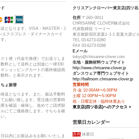
ード
クリスアンクローバー東京店(四ツ谷
住所
〒160ｰ0011
CHRISANNE CLOVER株式会社
送となります。VISA・MASTER・J
代表取締役 リーイー
ンエクスプレス・ダイナースカード
東京都新宿区若葉1ｰ1-1 若葉大原ビル
ます。
TEL 03-6273-0280
FAX 03-6273-0288
Eメール
tokyo@chrisanne-clover.com
レクト便（代金引換便）でお送りしま
生地・服飾材料ウェブサイト
数料として送料とは別途に一律330
http://www.chrisanne-clover.jp
。※ショッピングカートの最終確認画
ダンスウェア専門ウェブサイト
手数料』と表示されます。
http://ballroom.chrisanne-clover.jp
営業時間
うちょ振替
月-金 10:00AM〜6:00PM
の発送となります。また、振込手数料
土曜 12:00PM〜5:00PM
にてお願い致します。受注後の営業時
祝・日曜定休・臨時休業あり
在庫を確認・確保し、改めてご請求額
東京店(四ツ谷店)へのアクセス >
ールにてご連絡致します。そちらを確
さい。
営業日カレンダー
赤色
休業日
７日以内にお振込みをお願いいたしま