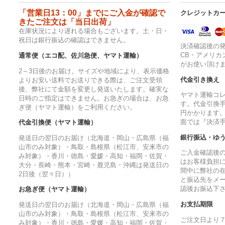
「営業日13：00」までにご入金が確認で
クレジットカ
きたご注文は「当日出荷」
在庫状況により遅れる場合もございます。土・日・
祝日は銀行振込の確認はできません。
決済確認後の発
CB・アメリカ
通常便（エコ配、佐川急便、ヤマト運輸）
がお使い頂け
2～3日後のお届け。サイズや地域により、表示価格
代金引き換え
よりお安い送料でお送りできる際は、ご注文受領
後、弊社にて金額を変更し発送いたします。確実な
ヤマト運輸コ
日時のご指定はできません。お急ぎの場合は、お急
す。代金引換手
ぎ便（ヤマト運輸）をご利用ください。
円かかります
面では『決済
代金引換便（ヤマト運輸）
銀行振込・ゆ
発送日の翌日のお届け（北海道・岡山・広島県（福
山市のみ対象）・鳥取・島根県（松江市、安来市の
ご入金確認後
み対象）・香川・徳島・愛媛・高知・福岡・佐賀・
はお客様負担
大分・長崎・熊本・宮崎・鹿児島・沖縄は発送日の
間中に弊社の
2日後（翌々日））
と振込先をメ
認後お振込下
お急ぎ便（ヤマト運輸）
お支払期限
発送日の翌日のお届け（北海道・岡山・広島県（福
山市のみ対象）・鳥取・島根県（松江市、安来市の
ご注文日より
み対象）・香川・徳島・愛媛・高知・福岡・佐賀・