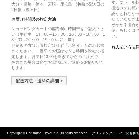
す。※セール
大分・長崎・熊本・宮崎・鹿児島・沖縄は発送日の
振込みをお願
2日後（翌々日））
認がとれなか
せていただきま
お届け時間帯の指定方法
がかかる場合
ショッピングカートの備考欄に時間帯をご記入下さ
便、もしくは
い（午前中，14：00～16：00，16：00～18：00，1
い。
8：00～20：00，19：00～21：00）
お急ぎの方は時間指定はせず「お急ぎ」とのみお書
お支払い方法詳
きください。一番早くお届けできる時間を弊社で指
定します。営業日13:00を過ぎてからのご注文で、
お急ぎの場合は必ずお電話にてご連絡をお願いいた
します。
配送方法・送料の詳細 >
Copyright © Chrisanne Clover K.K. All rights reserved. クリスア