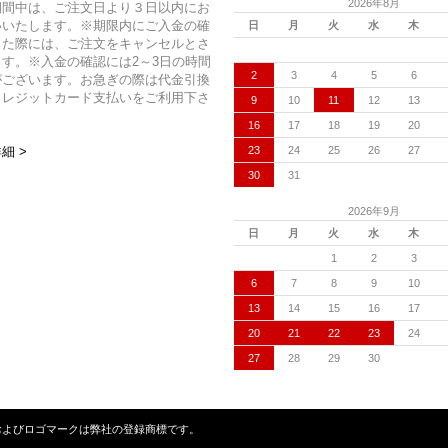
2026年8月
期間中は、ご注文日より３日以内にお
いいたします。※期限内にご入金の確
日
月
火
水
木
った際には、ご注文をキャンセルとさ
す。※入金の確認には2～3日の時間
2
3
4
5
6
がございます。お急ぎの際は代金引換
クレジットカード支払いをご利用下さ
9
10
11
12
13
16
17
18
19
20
23
24
25
26
27
細 >
30
31
2026年9月
日
月
火
水
木
1
2
3
6
7
8
9
10
13
14
15
16
17
20
21
22
23
24
27
28
29
30
ンクローバーの名称およびロゴマークは弊社の登録商標です。