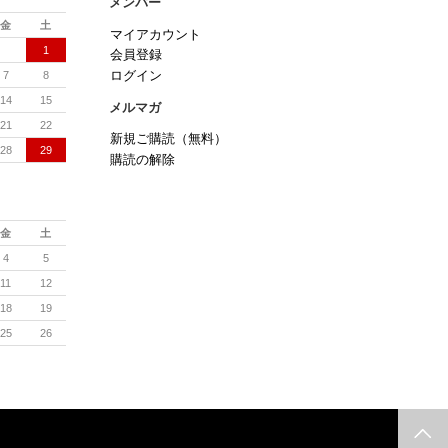
メンバー
金
土
マイアカウント
1
会員登録
7
8
ログイン
14
15
メルマガ
21
22
新規ご購読（無料）
28
29
購読の解除
金
土
4
5
11
12
18
19
25
26