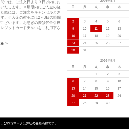
2026年8月
期間中は、ご注文日より３日以内にお
いいたします。※期限内にご入金の確
日
月
火
水
木
った際には、ご注文をキャンセルとさ
す。※入金の確認には2～3日の時間
2
3
4
5
6
がございます。お急ぎの際は代金引換
クレジットカード支払いをご利用下さ
9
10
11
12
13
16
17
18
19
20
23
24
25
26
27
細 >
30
31
2026年9月
日
月
火
水
木
1
2
3
6
7
8
9
10
13
14
15
16
17
20
21
22
23
24
27
28
29
30
ンクローバーの名称およびロゴマークは弊社の登録商標です。