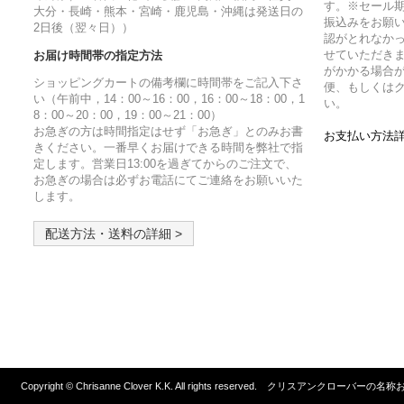
す。※セール
大分・長崎・熊本・宮崎・鹿児島・沖縄は発送日の
振込みをお願
2日後（翌々日））
認がとれなか
せていただきま
お届け時間帯の指定方法
がかかる場合
ショッピングカートの備考欄に時間帯をご記入下さ
便、もしくは
い（午前中，14：00～16：00，16：00～18：00，1
い。
8：00～20：00，19：00～21：00）
お急ぎの方は時間指定はせず「お急ぎ」とのみお書
お支払い方法詳
きください。一番早くお届けできる時間を弊社で指
定します。営業日13:00を過ぎてからのご注文で、
お急ぎの場合は必ずお電話にてご連絡をお願いいた
します。
配送方法・送料の詳細 >
Copyright © Chrisanne Clover K.K. All rights reserved. クリスア