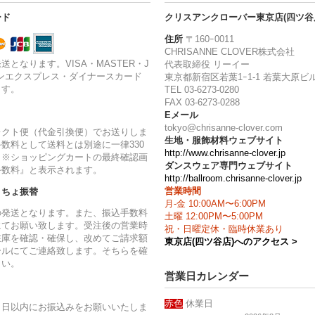
ード
クリスアンクローバー東京店(四ツ谷
住所
〒160ｰ0011
CHRISANNE CLOVER株式会社
送となります。VISA・MASTER・J
代表取締役 リーイー
ンエクスプレス・ダイナースカード
東京都新宿区若葉1ｰ1-1 若葉大原ビル
ます。
TEL 03-6273-0280
FAX 03-6273-0288
Eメール
tokyo@chrisanne-clover.com
レクト便（代金引換便）でお送りしま
生地・服飾材料ウェブサイト
数料として送料とは別途に一律330
http://www.chrisanne-clover.jp
。※ショッピングカートの最終確認画
ダンスウェア専門ウェブサイト
手数料』と表示されます。
http://ballroom.chrisanne-clover.jp
営業時間
うちょ振替
月-金 10:00AM〜6:00PM
の発送となります。また、振込手数料
土曜 12:00PM〜5:00PM
にてお願い致します。受注後の営業時
祝・日曜定休・臨時休業あり
在庫を確認・確保し、改めてご請求額
東京店(四ツ谷店)へのアクセス >
ールにてご連絡致します。そちらを確
さい。
営業日カレンダー
赤色
休業日
７日以内にお振込みをお願いいたしま