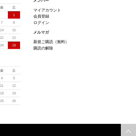
メンバー
金
土
マイアカウント
1
会員登録
7
8
ログイン
14
15
メルマガ
21
22
新規ご購読（無料）
28
29
購読の解除
金
土
4
5
11
12
18
19
25
26