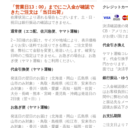
「営業日13：00」までにご入金が確認で
クレジットカ
きたご注文は「当日出荷」
在庫状況により遅れる場合もございます。土・日・
祝日は銀行振込の確認はできません。
決済確認後の発
CB・アメリカ
通常便（エコ配、佐川急便、ヤマト運輸）
がお使い頂け
2～3日後のお届け。サイズや地域により、表示価格
代金引き換え
よりお安い送料でお送りできる際は、ご注文受領
後、弊社にて金額を変更し発送いたします。確実な
ヤマト運輸コ
日時のご指定はできません。お急ぎの場合は、お急
す。代金引換手
ぎ便（ヤマト運輸）をご利用ください。
円かかります
面では『決済
代金引換便（ヤマト運輸）
銀行振込・ゆ
発送日の翌日のお届け（北海道・岡山・広島県（福
山市のみ対象）・鳥取・島根県（松江市、安来市の
ご入金確認後
み対象）・香川・徳島・愛媛・高知・福岡・佐賀・
はお客様負担
大分・長崎・熊本・宮崎・鹿児島・沖縄は発送日の
間中に弊社の
2日後（翌々日））
と振込先をメ
認後お振込下
お急ぎ便（ヤマト運輸）
お支払期限
発送日の翌日のお届け（北海道・岡山・広島県（福
山市のみ対象）・鳥取・島根県（松江市、安来市の
ご注文日より
み対象）・香川・徳島・愛媛・高知・福岡・佐賀・