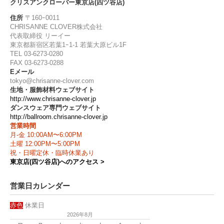
クリスアンクローバー東京店(四ツ谷店)
住所
〒160ｰ0011
CHRISANNE CLOVER株式会社
代表取締役 リーイー
東京都新宿区若葉1ｰ1-1 若葉大原ビル1F
TEL 03-6273-0280
FAX 03-6273-0288
Eメール
tokyo@chrisanne-clover.com
生地・服飾材料ウェブサイト
http://www.chrisanne-clover.jp
ダンスウェア専門ウェブサイト
http://ballroom.chrisanne-clover.jp
営業時間
月-金 10:00AM〜6:00PM
土曜 12:00PM〜5:00PM
祝・日曜定休・臨時休業あり
東京店(四ツ谷店)へのアクセス >
営業日カレンダー
赤色
休業日
2026年8月