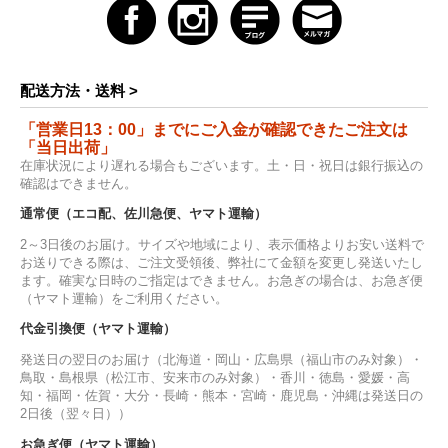
配送方法・送料 >
「営業日13：00」までにご入金が確認できたご注文は
「当日出荷」
在庫状況により遅れる場合もございます。土・日・祝日は銀行振込の
確認はできません。
通常便（エコ配、佐川急便、ヤマト運輸）
2～3日後のお届け。サイズや地域により、表示価格よりお安い送料で
お送りできる際は、ご注文受領後、弊社にて金額を変更し発送いたし
ます。確実な日時のご指定はできません。お急ぎの場合は、お急ぎ便
（ヤマト運輸）をご利用ください。
代金引換便（ヤマト運輸）
発送日の翌日のお届け（北海道・岡山・広島県（福山市のみ対象）・
鳥取・島根県（松江市、安来市のみ対象）・香川・徳島・愛媛・高
知・福岡・佐賀・大分・長崎・熊本・宮崎・鹿児島・沖縄は発送日の
2日後（翌々日））
お急ぎ便（ヤマト運輸）