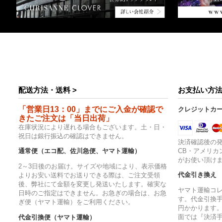
配送方法・送料 >
お支払い方法
「営業日13：00」までにご入金が確認で
クレジットカ
きたご注文は「当日出荷」
在庫状況により遅れる場合もございます。土・日・
祝日は銀行振込の確認はできません。
決済確認後の発
CB・アメリカ
通常便（エコ配、佐川急便、ヤマト運輸）
がお使い頂け
2～3日後のお届け。サイズや地域により、表示価格
代金引き換え
よりお安い送料でお送りできる際は、ご注文受領
後、弊社にて金額を変更し発送いたします。確実な
ヤマト運輸コ
日時のご指定はできません。お急ぎの場合は、お急
す。代金引換手
ぎ便（ヤマト運輸）をご利用ください。
円かかります
面では『決済
代金引換便（ヤマト運輸）