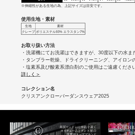
※伸縮性がある生地の為、上記サイズは目安です。
使用生地・素材
生地
素材
クレープ
ポリエステル93% エラスタン7%
お取り扱い方法
・洗濯機にてお洗濯はできますが、30度以下の水ま
・タンブラー乾燥、ドライクリーニング、アイロン
・塩素系及び酸素系漂白剤のご使用はご遠慮くださ
詳しく＞
コレクション名
クリスアンクローバーダンスウェア2025