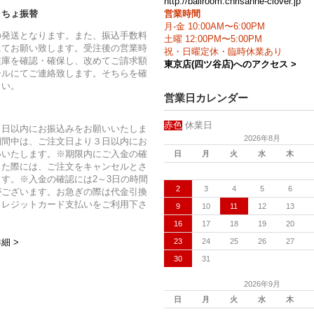
http://ballroom.chrisanne-clover.jp
営業時間
うちょ振替
月-金 10:00AM〜6:00PM
の発送となります。また、振込手数料
土曜 12:00PM〜5:00PM
にてお願い致します。受注後の営業時
祝・日曜定休・臨時休業あり
在庫を確認・確保し、改めてご請求額
東京店(四ツ谷店)へのアクセス >
ールにてご連絡致します。そちらを確
さい。
営業日カレンダー
赤色
休業日
７日以内にお振込みをお願いいたしま
2026年8月
期間中は、ご注文日より３日以内にお
いいたします。※期限内にご入金の確
日
月
火
水
木
った際には、ご注文をキャンセルとさ
す。※入金の確認には2～3日の時間
2
3
4
5
6
がございます。お急ぎの際は代金引換
クレジットカード支払いをご利用下さ
9
10
11
12
13
16
17
18
19
20
23
24
25
26
27
細 >
30
31
2026年9月
日
月
火
水
木