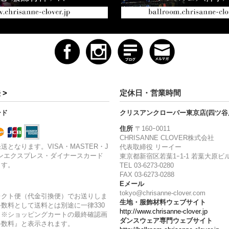
 >
定休日・営業時間
ード
クリスアンクローバー東京店(四ツ谷
住所
〒160ｰ0011
CHRISANNE CLOVER株式会社
送となります。VISA・MASTER・J
代表取締役 リーイー
ンエクスプレス・ダイナースカード
東京都新宿区若葉1ｰ1-1 若葉大原ビル
ます。
TEL 03-6273-0280
FAX 03-6273-0288
Eメール
tokyo@chrisanne-clover.com
レクト便（代金引換便）でお送りしま
生地・服飾材料ウェブサイト
数料として送料とは別途に一律330
http://www.chrisanne-clover.jp
。※ショッピングカートの最終確認画
ダンスウェア専門ウェブサイト
手数料』と表示されます。