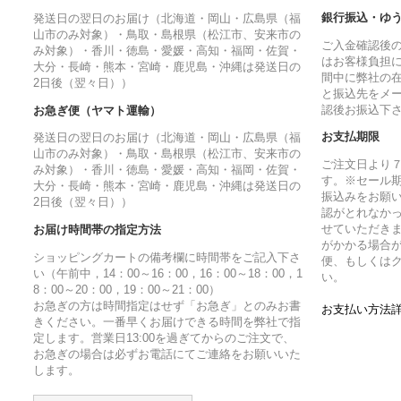
銀行振込・ゆ
発送日の翌日のお届け（北海道・岡山・広島県（福
山市のみ対象）・鳥取・島根県（松江市、安来市の
ご入金確認後
み対象）・香川・徳島・愛媛・高知・福岡・佐賀・
はお客様負担
大分・長崎・熊本・宮崎・鹿児島・沖縄は発送日の
間中に弊社の
2日後（翌々日））
と振込先をメ
認後お振込下
お急ぎ便（ヤマト運輸）
お支払期限
発送日の翌日のお届け（北海道・岡山・広島県（福
山市のみ対象）・鳥取・島根県（松江市、安来市の
ご注文日より
み対象）・香川・徳島・愛媛・高知・福岡・佐賀・
す。※セール
大分・長崎・熊本・宮崎・鹿児島・沖縄は発送日の
振込みをお願
2日後（翌々日））
認がとれなか
せていただきま
お届け時間帯の指定方法
がかかる場合
ショッピングカートの備考欄に時間帯をご記入下さ
便、もしくは
い（午前中，14：00～16：00，16：00～18：00，1
い。
8：00～20：00，19：00～21：00）
お急ぎの方は時間指定はせず「お急ぎ」とのみお書
お支払い方法詳
きください。一番早くお届けできる時間を弊社で指
定します。営業日13:00を過ぎてからのご注文で、
お急ぎの場合は必ずお電話にてご連絡をお願いいた
します。