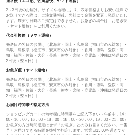
通常便（エコ配、佐川急便、ヤマト運輸）
2～3日後のお届け。サイズや地域により、表示価格よりお安い送料で
お送りできる際は、ご注文受領後、弊社にて金額を変更し発送いたし
ます。確実な日時のご指定はできません。お急ぎの場合は、お急ぎ便
（ヤマト運輸）をご利用ください。
代金引換便（ヤマト運輸）
発送日の翌日のお届け（北海道・岡山・広島県（福山市のみ対象）・
鳥取・島根県（松江市、安来市のみ対象）・香川・徳島・愛媛・高
知・福岡・佐賀・大分・長崎・熊本・宮崎・鹿児島・沖縄は発送日の
2日後（翌々日））
お急ぎ便（ヤマト運輸）
発送日の翌日のお届け（北海道・岡山・広島県（福山市のみ対象）・
鳥取・島根県（松江市、安来市のみ対象）・香川・徳島・愛媛・高
知・福岡・佐賀・大分・長崎・熊本・宮崎・鹿児島・沖縄は発送日の
2日後（翌々日））
お届け時間帯の指定方法
ショッピングカートの備考欄に時間帯をご記入下さい（午前中，14：
00～16：00，16：00～18：00，18：00～20：00，19：00～21：00）
お急ぎの方は時間指定はせず「お急ぎ」とのみお書きください。一番
早くお届けできる時間を弊社で指定します。営業日13:00を過ぎてか