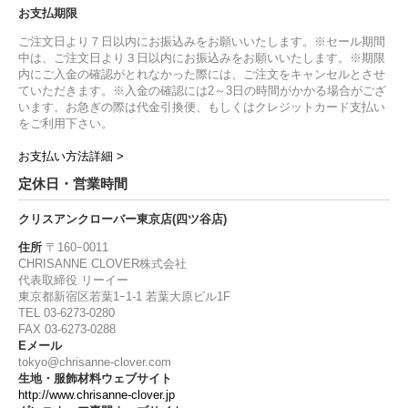
お支払期限
ご注文日より７日以内にお振込みをお願いいたします。※セール期間
中は、ご注文日より３日以内にお振込みをお願いいたします。※期限
内にご入金の確認がとれなかった際には、ご注文をキャンセルとさせ
ていただきます。※入金の確認には2～3日の時間がかかる場合がござ
います。お急ぎの際は代金引換便、もしくはクレジットカード支払い
をご利用下さい。
お支払い方法詳細 >
定休日・営業時間
クリスアンクローバー東京店(四ツ谷店)
住所
〒160ｰ0011
CHRISANNE CLOVER株式会社
代表取締役 リーイー
東京都新宿区若葉1ｰ1-1 若葉大原ビル1F
TEL 03-6273-0280
FAX 03-6273-0288
Eメール
tokyo@chrisanne-clover.com
生地・服飾材料ウェブサイト
http://www.chrisanne-clover.jp