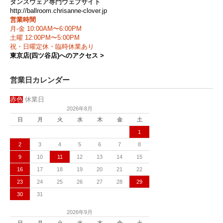
ダンスウェア専門ウェブサイト
http://ballroom.chrisanne-clover.jp
営業時間
月-金 10:00AM〜6:00PM
土曜 12:00PM〜5:00PM
祝・日曜定休・臨時休業あり
東京店(四ツ谷店)へのアクセス >
営業日カレンダー
赤色
休業日
2026年8月
日
月
火
水
木
金
土
1
2
3
4
5
6
7
8
9
10
11
12
13
14
15
16
17
18
19
20
21
22
23
24
25
26
27
28
29
30
31
2026年9月
日
月
火
水
木
金
土