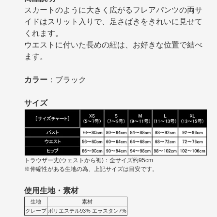
スカートのように大きく広がるフレアパンツの両サ
イドはスリット入りで、足さばきをきれいに見せて
くれます。
ウエストに付いた長めの紐は、お好きな位置で結べ
ます。
カラー
：ブラック
サイズ
トラウザー丈(ウェストから裾)：全サイズ約95cm
※伸縮性がある生地の為、上記サイズは目安です。
使用生地・素材
生地
素材
クレープ
ポリエステル93% エラスタン7%