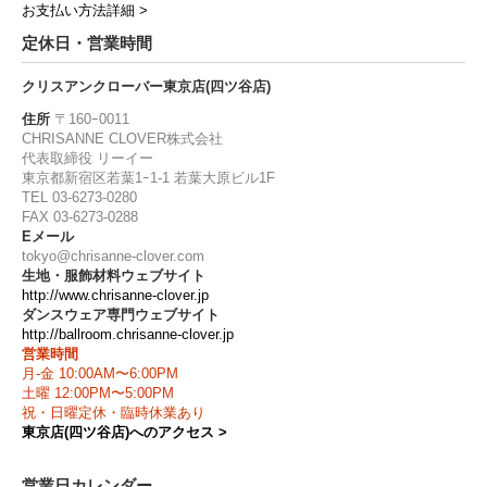
お支払い方法詳細 >
定休日・営業時間
クリスアンクローバー東京店(四ツ谷店)
住所
〒160ｰ0011
CHRISANNE CLOVER株式会社
代表取締役 リーイー
東京都新宿区若葉1ｰ1-1 若葉大原ビル1F
TEL 03-6273-0280
FAX 03-6273-0288
Eメール
tokyo@chrisanne-clover.com
生地・服飾材料ウェブサイト
http://www.chrisanne-clover.jp
ダンスウェア専門ウェブサイト
http://ballroom.chrisanne-clover.jp
営業時間
月-金 10:00AM〜6:00PM
土曜 12:00PM〜5:00PM
祝・日曜定休・臨時休業あり
東京店(四ツ谷店)へのアクセス >
営業日カレンダー