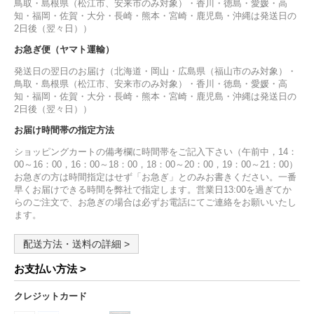
鳥取・島根県（松江市、安来市のみ対象）・香川・徳島・愛媛・高
知・福岡・佐賀・大分・長崎・熊本・宮崎・鹿児島・沖縄は発送日の
2日後（翌々日））
お急ぎ便（ヤマト運輸）
発送日の翌日のお届け（北海道・岡山・広島県（福山市のみ対象）・
鳥取・島根県（松江市、安来市のみ対象）・香川・徳島・愛媛・高
知・福岡・佐賀・大分・長崎・熊本・宮崎・鹿児島・沖縄は発送日の
2日後（翌々日））
お届け時間帯の指定方法
ショッピングカートの備考欄に時間帯をご記入下さい（午前中，14：
00～16：00，16：00～18：00，18：00～20：00，19：00～21：00）
お急ぎの方は時間指定はせず「お急ぎ」とのみお書きください。一番
早くお届けできる時間を弊社で指定します。営業日13:00を過ぎてか
らのご注文で、お急ぎの場合は必ずお電話にてご連絡をお願いいたし
ます。
配送方法・送料の詳細 >
お支払い方法 >
クレジットカード