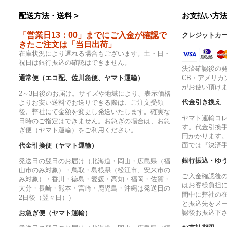
配送方法・送料 >
お支払い方法
「営業日13：00」までにご入金が確認で
クレジットカ
きたご注文は「当日出荷」
在庫状況により遅れる場合もございます。土・日・
祝日は銀行振込の確認はできません。
決済確認後の発
CB・アメリカ
通常便（エコ配、佐川急便、ヤマト運輸）
がお使い頂け
2～3日後のお届け。サイズや地域により、表示価格
代金引き換え
よりお安い送料でお送りできる際は、ご注文受領
後、弊社にて金額を変更し発送いたします。確実な
ヤマト運輸コ
日時のご指定はできません。お急ぎの場合は、お急
す。代金引換手
ぎ便（ヤマト運輸）をご利用ください。
円かかります
面では『決済
代金引換便（ヤマト運輸）
銀行振込・ゆ
発送日の翌日のお届け（北海道・岡山・広島県（福
山市のみ対象）・鳥取・島根県（松江市、安来市の
ご入金確認後
み対象）・香川・徳島・愛媛・高知・福岡・佐賀・
はお客様負担
大分・長崎・熊本・宮崎・鹿児島・沖縄は発送日の
間中に弊社の
2日後（翌々日））
と振込先をメ
認後お振込下
お急ぎ便（ヤマト運輸）