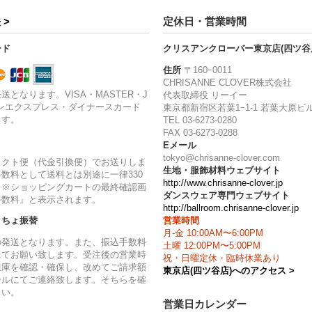
 >
定休日・営業時間
ード
クリスアンクローバー東京店(四ツ谷
住所
〒160ｰ0011
CHRISANNE CLOVER株式会社
送となります。VISA・MASTER・J
代表取締役 リーイー
ンエクスプレス・ダイナースカード
東京都新宿区若葉1ｰ1-1 若葉大原ビル
ます。
TEL 03-6273-0280
FAX 03-6273-0288
Eメール
tokyo@chrisanne-clover.com
レクト便（代金引換便）でお送りしま
生地・服飾材料ウェブサイト
数料として送料とは別途に一律330
http://www.chrisanne-clover.jp
。※ショッピングカートの最終確認画
ダンスウェア専門ウェブサイト
手数料』と表示されます。
http://ballroom.chrisanne-clover.jp
営業時間
うちょ振替
月-金 10:00AM〜6:00PM
の発送となります。また、振込手数料
土曜 12:00PM〜5:00PM
にてお願い致します。受注後の営業時
祝・日曜定休・臨時休業あり
在庫を確認・確保し、改めてご請求額
東京店(四ツ谷店)へのアクセス >
ールにてご連絡致します。そちらを確
さい。
営業日カレンダー