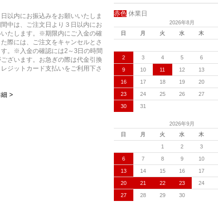
赤色
休業日
７日以内にお振込みをお願いいたしま
2026年8月
期間中は、ご注文日より３日以内にお
いいたします。※期限内にご入金の確
日
月
火
水
木
った際には、ご注文をキャンセルとさ
す。※入金の確認には2～3日の時間
2
3
4
5
6
がございます。お急ぎの際は代金引換
クレジットカード支払いをご利用下さ
9
10
11
12
13
16
17
18
19
20
23
24
25
26
27
細 >
30
31
2026年9月
日
月
火
水
木
1
2
3
6
7
8
9
10
13
14
15
16
17
20
21
22
23
24
27
28
29
30