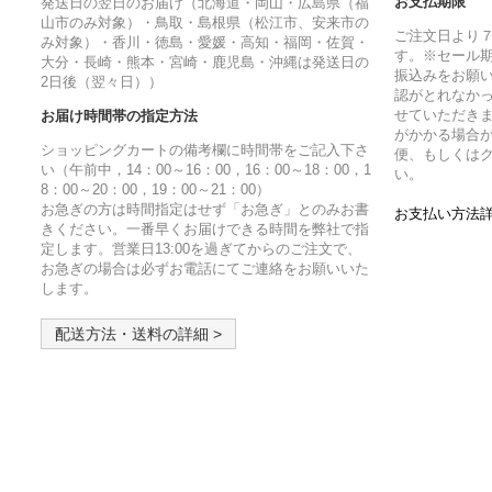
お支払期限
発送日の翌日のお届け（北海道・岡山・広島県（福
山市のみ対象）・鳥取・島根県（松江市、安来市の
ご注文日より
み対象）・香川・徳島・愛媛・高知・福岡・佐賀・
す。※セール
大分・長崎・熊本・宮崎・鹿児島・沖縄は発送日の
振込みをお願
2日後（翌々日））
認がとれなか
せていただきま
お届け時間帯の指定方法
がかかる場合
ショッピングカートの備考欄に時間帯をご記入下さ
便、もしくは
い（午前中，14：00～16：00，16：00～18：00，1
い。
8：00～20：00，19：00～21：00）
お急ぎの方は時間指定はせず「お急ぎ」とのみお書
お支払い方法詳
きください。一番早くお届けできる時間を弊社で指
定します。営業日13:00を過ぎてからのご注文で、
お急ぎの場合は必ずお電話にてご連絡をお願いいた
します。
配送方法・送料の詳細 >